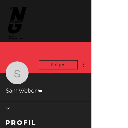
Weitere Optionen
Folgen
Sam Weber
Administrator
Sam Weber
Profil