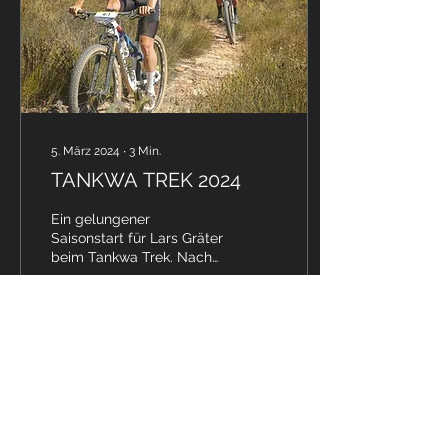
5. März 2024
∙
3
Min.
TANKWA TREK 2024
Ein gelungener
Saisonstart für Lars Gräter
beim Tankwa Trek. Nach
einem 1,5 Monate
Trainingslager in
Südafrika ging der
Gailenkirchener...
32
0