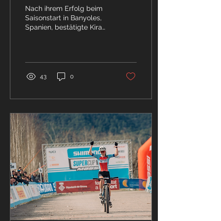
Lauf 2024 überzeugen
Nach ihrem Erfolg beim
und fährt zweimal auf
Saisonstart in Banyoles,
Spanien, bestätigte Kira
Podium
Böhm ihre gute Form und
erreichte beim ersten
Lauf zur...
43
0