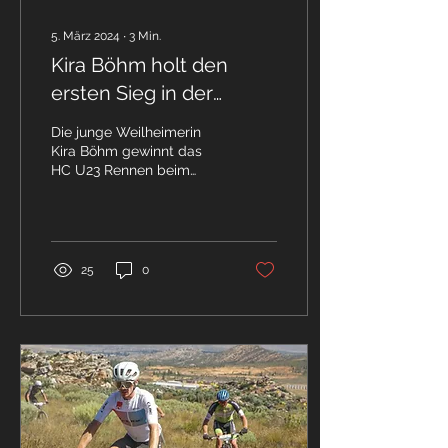
5. März 2024
∙
3
Min.
Kira Böhm holt den
ersten Sieg in der
Saison 2024
Die junge Weilheimerin
Kira Böhm gewinnt das
HC U23 Rennen beim
Shimano Super Cup im
spanischen Banyoles und
feiert mit ihrem Sieg
einen...
25
0